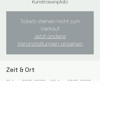
Kunstrasenplatz
Tickets stehen nicht zum
Verkauf
Jetzt andere
Veranstaltungen ansehen
Zeit & Ort
21. Aug. 2025, 20:00 – 22. Aug. 2025, 23:00
Brilon-Alme / Kunstrasenplatz, Graf-
von-Spee-Straße 5, 59929 Brilon-Alme,
Deutschland
Diese Veranstaltung teilen