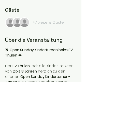
Gäste
+7 weitere Gäste
Über die Veranstaltung
🌟 
Open Sunday Kinderturnen beim SV 
Thülen
 🌟
Der 
SV Thülen
 lädt alle Kinder im Alter 
von 
2 bis 8 Jahren
 herzlich zu den 
offenen 
Open Sunday Kinderturnen-
Tagen
 ein. Dieses Angebot richtet 
sich an alle Kinder, die Lust haben, 
sich zu bewegen, zu spielen und neue 
Bewegungserfahrungen zu sammeln 
– ganz unabhängig von einer festen 
Vereinsgruppe.