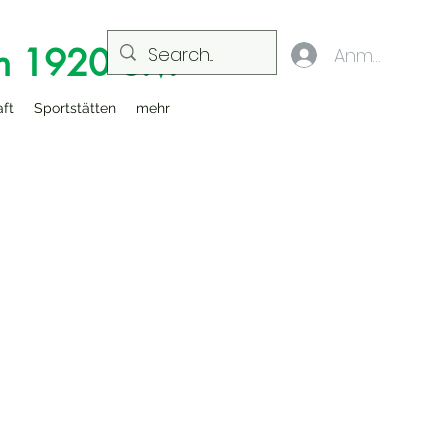
n 1920 e.V.
Anmelden
aft
Sportstätten
mehr