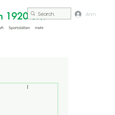
n 1920 e.V.
Anmelden
aft
Sportstätten
mehr