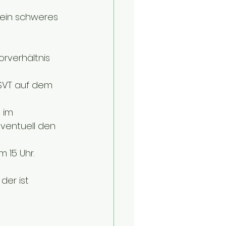
 ein schweres 
rverhältnis 
 SVT auf dem 
 im 
ventuell den 
 15 Uhr.
der ist 