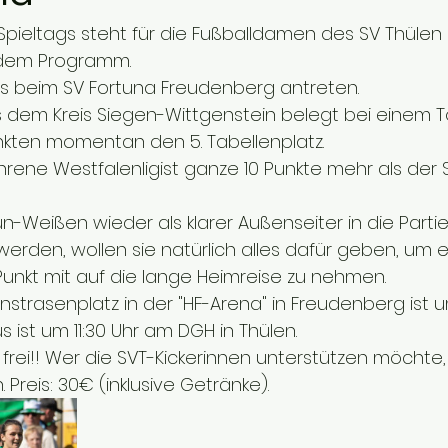
Spieltags steht für die Fußballdamen des SV Thülen
 dem Programm.
s beim SV Fortuna Freudenberg antreten.
dem Kreis Siegen-Wittgenstein belegt bei einem To
unkten momentan den 5. Tabellenplatz.
hrene Westfalenligist ganze 10 Punkte mehr als der
-Weißen wieder als klarer Außenseiter in die Partie
erden, wollen sie natürlich alles dafür geben, um e
unkt mit auf die lange Heimreise zu nehmen.
strasenplatz in der "HF-Arena" in Freudenberg ist um
 ist um 11:30 Uhr am DGH in Thülen.
 frei!! Wer die SVT-Kickerinnen unterstützen möchte, 
 Preis: 30€ (inklusive Getränke).