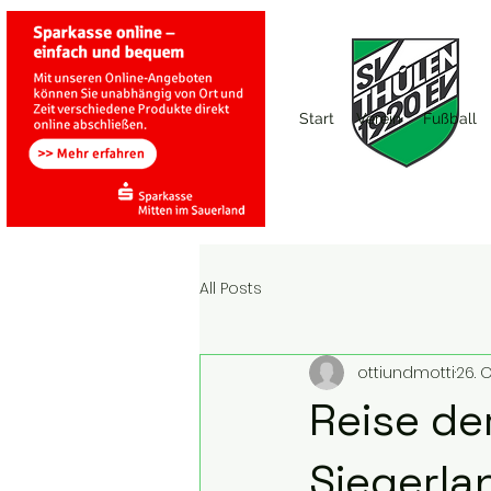
Start
Verein
Fußball
All Posts
ottiundmotti
26. 
Reise de
Siegerla